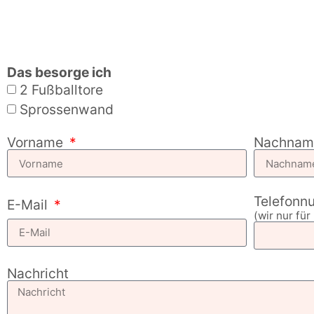
Das besorge ich
2 Fußballtore
Sprossenwand
Vorname
Nachna
Telefonn
E-Mail
(wir nur fü
Nachricht