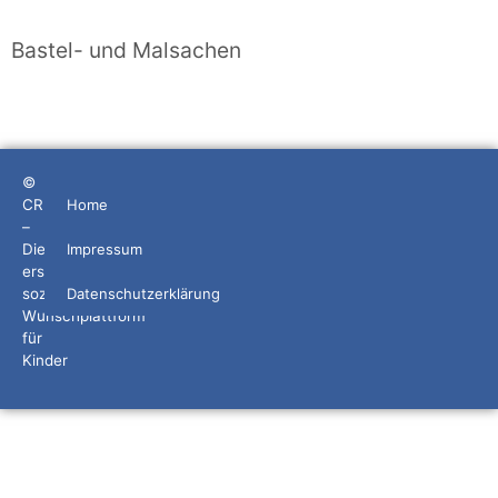
Bastel- und Malsachen
©
CRIDS
Home
–
Die
Impressum
erste
soziale
Datenschutzerklärung
Wunschplattform
für
Kinder