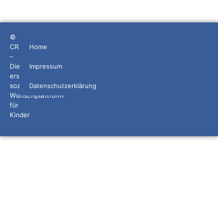
©
CRIDS
Home
–
Die
Impressum
erste
soziale
Datenschutzerklärung
Wunschplattform
für
Kinder